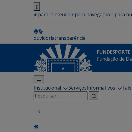
ir para conteúdo
ir para navegação
ir para b
ouvidoria
transparência
FUNDESPORTE
Fundação de De
Institucional
Serviços
Informativos
Fal
Pesquisar
por: