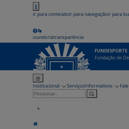
ir para conteúdo
ir para navegação
ir para b
ouvidoria
transparência
FUNDESPORTE
Fundação de De
Institucional
Serviços
Informativos
Fal
Pesquisar
por: