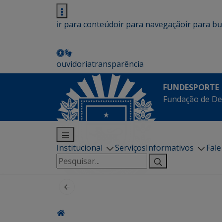
ir para conteúdo
ir para navegação
ir para b
ouvidoria
transparência
FUNDESPORTE
Fundação de De
Institucional
Serviços
Informativos
Fal
Pesquisar
por: