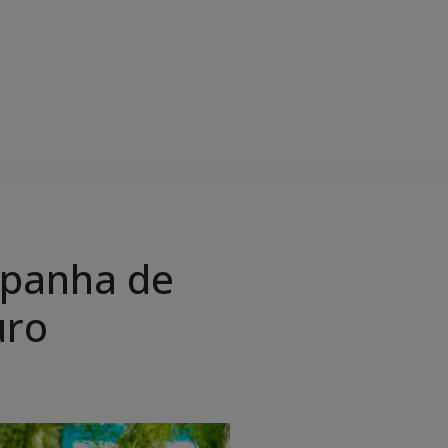
mpanha de
uro