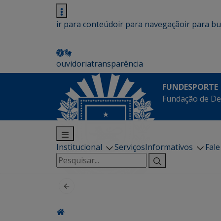
ir para conteúdo
ir para navegação
ir para b
ouvidoria
transparência
FUNDESPORTE
Fundação de De
Institucional
Serviços
Informativos
Fal
Pesquisar
por: