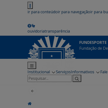
ir para conteúdo
ir para navegação
ir para b
ouvidoria
transparência
FUNDESPORTE
Fundação de De
Institucional
Serviços
Informativos
Fal
Pesquisar
por: