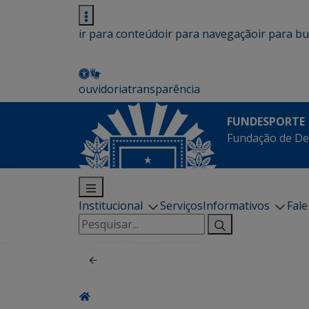
ir para conteúdo
ir para navegação
ir para b
ouvidoria
transparência
FUNDESPORTE
Fundação de De
Institucional
Serviços
Informativos
Fal
Pesquisar
por: