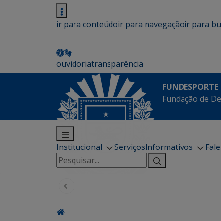
ir para conteúdo
ir para navegação
ir para b
ouvidoria
transparência
FUNDESPORTE
Fundação de De
Institucional
Serviços
Informativos
Fal
Pesquisar
por: