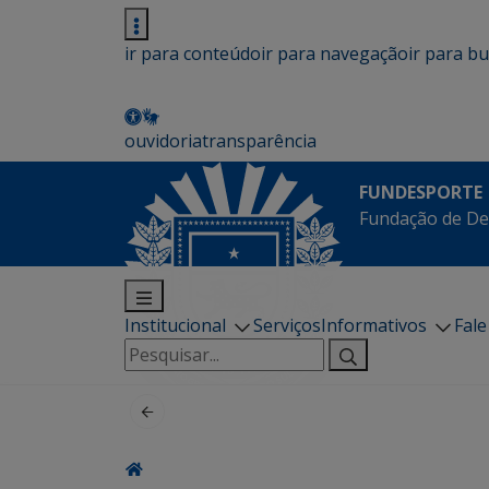
ir para conteúdo
ir para navegação
ir para b
ouvidoria
transparência
FUNDESPORTE
Fundação de De
Institucional
Serviços
Informativos
Fal
Pesquisar
por: