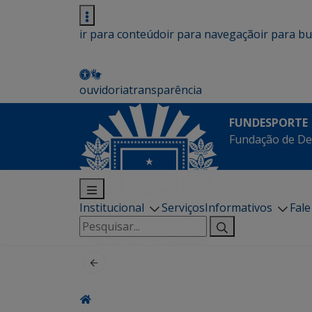
ir para conteúdo
ir para navegação
ir para b
ouvidoria
transparência
FUNDESPORTE
Fundação de De
Institucional
Serviços
Informativos
Fal
Pesquisar
por: