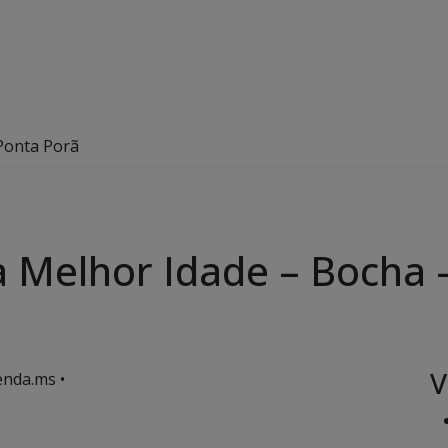
Ponta Porã
a Melhor Idade – Bocha 
V
enda.ms •