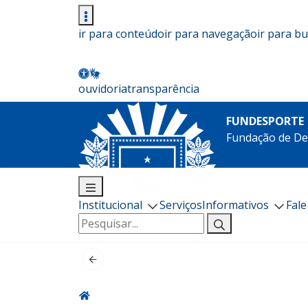
ir para conteúdo
ir para navegação
ir para b
ouvidoria
transparência
FUNDESPORTE
Fundação de De
Institucional
Serviços
Informativos
Fal
Pesquisar
por: