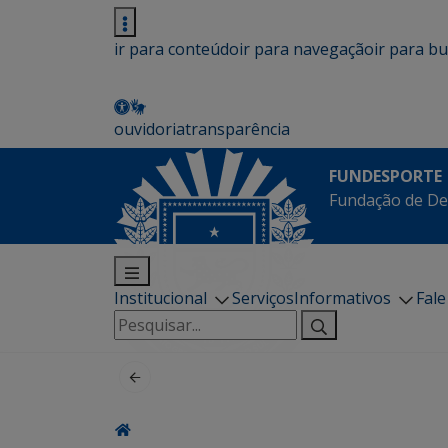
ir para conteúdo
ir para navegação
ir para b
ouvidoria
transparência
FUNDESPORTE
Fundação de De
Institucional
Serviços
Informativos
Fal
Pesquisar
por: