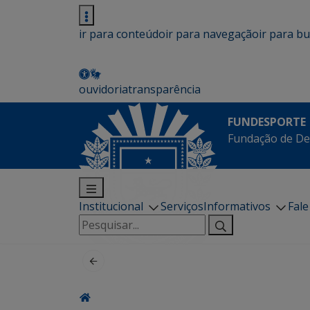
ir para conteúdo
ir para navegação
ir para b
ouvidoria
transparência
FUNDESPORTE
Fundação de De
Institucional
Serviços
Informativos
Fal
Pesquisar
por: