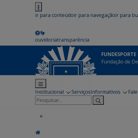
ir para conteúdo
ir para navegação
ir para b
ouvidoria
transparência
FUNDESPORTE
Fundação de De
Institucional
Serviços
Informativos
Fal
Pesquisar
por: