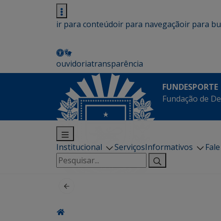
ir para conteúdo
ir para navegação
ir para b
ouvidoria
transparência
FUNDESPORTE
Fundação de De
Institucional
Serviços
Informativos
Fal
Pesquisar
por: