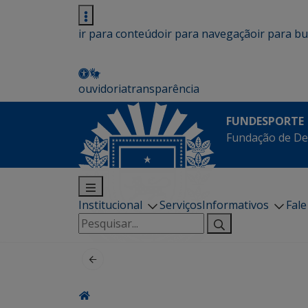
ir para conteúdo
ir para navegação
ir para b
ouvidoria
transparência
FUNDESPORTE
Fundação de De
Institucional
Serviços
Informativos
Fal
Pesquisar
por: