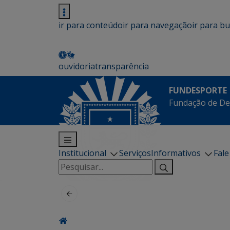
ir para conteúdo
ir para navegação
ir para b
ouvidoria
transparência
FUNDESPORTE
Fundação de De
Institucional
Serviços
Informativos
Fal
Pesquisar
por: