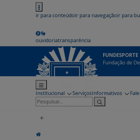
ir para conteúdo
ir para navegação
ir para b
ouvidoria
transparência
FUNDESPORTE
Fundação de De
Institucional
Serviços
Informativos
Fal
Pesquisar
por: