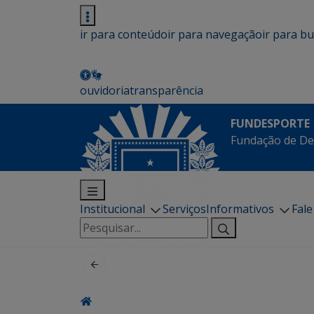
ir para conteúdo
ir para navegação
ir para b
ouvidoria
transparência
FUNDESPORTE
Fundação de De
Institucional
Serviços
Informativos
Fal
Pesquisar
por: