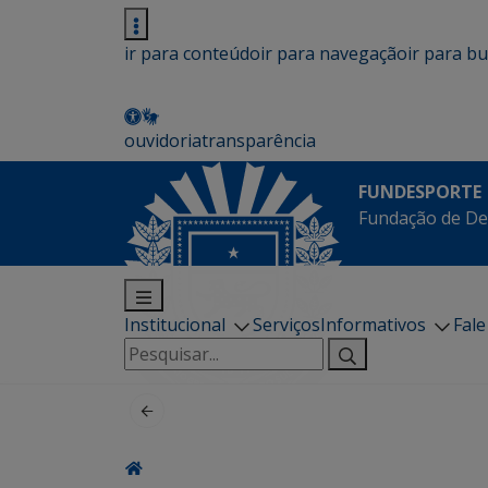
ir para conteúdo
ir para navegação
ir para b
ouvidoria
transparência
FUNDESPORTE
Fundação de De
Institucional
Serviços
Informativos
Fal
Pesquisar
por: