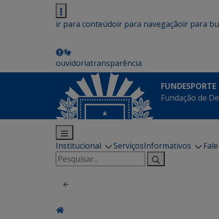
ir para conteúdo
ir para navegação
ir para b
ouvidoria
transparência
FUNDESPORTE
Fundação de De
Institucional
Serviços
Informativos
Fal
Pesquisar
por: