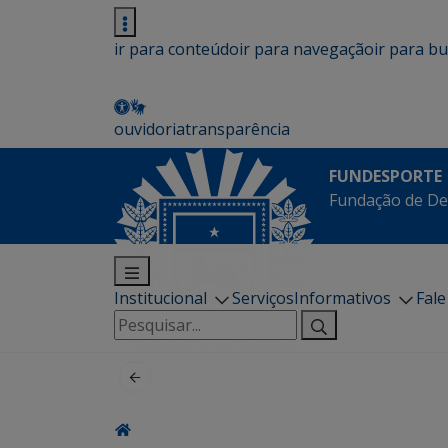
ir para conteúdo
ir para navegação
ir para b
ouvidoria
transparência
FUNDESPORTE
Fundação de De
Institucional
Serviços
Informativos
Fal
Pesquisar
por: