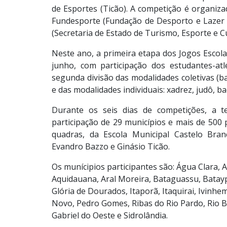
de Esportes (Ticão). A competição é organiz
Fundesporte (Fundação de Desporto e Lazer 
(Secretaria de Estado de Turismo, Esporte e Cu
Neste ano, a primeira etapa dos Jogos Escol
junho, com participação dos estudantes-at
segunda divisão das modalidades coletivas (bas
e das modalidades individuais:
xadrez, judô, ba
Durante os seis dias de competições, a t
participação de 29 municípios e mais de 500 p
quadras, da Escola Municipal Castelo Bran
Evandro Bazzo e Ginásio Ticão.
Os munícipios participantes são: Á
gua Clara, 
Aquidauana, Aral Moreira, Bataguassu, Bataypo
Glória de Dourados, Itaporã, Itaquirai, Ivinhe
Novo, Pedro Gomes, Ribas do Rio Pardo, Rio B
Gabriel do Oeste e Sidrolândia.