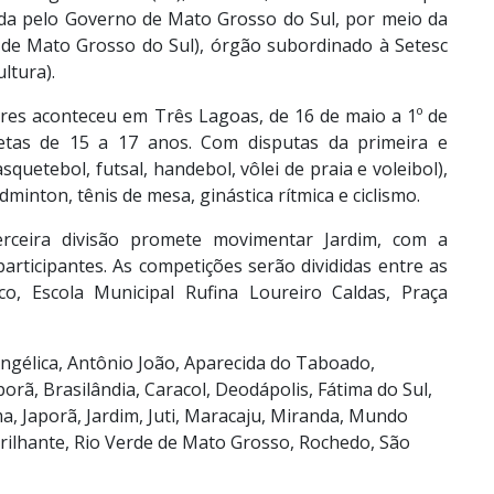
ada pelo Governo de Mato Grosso do Sul, por meio da
de Mato Grosso do Sul), órgão subordinado à Setesc
ltura).
ares aconteceu em Três Lagoas, de 16 de maio a 1º de
letas de 15 a 17 anos. Com disputas da primeira e
quetebol, futsal, handebol, vôlei de praia e voleibol),
dminton, tênis de mesa, ginástica rítmica e ciclismo.
erceira divisão promete movimentar Jardim, com a
articipantes. As competições serão divididas entre as
co, Escola Municipal Rufina Loureiro Caldas, Praça
Angélica, Antônio João, Aparecida do Taboado,
rã, Brasilândia, Caracol, Deodápolis, Fátima do Sul,
ma, Japorã, Jardim, Juti, Maracaju, Miranda, Mundo
rilhante, Rio Verde de Mato Grosso, Rochedo, São