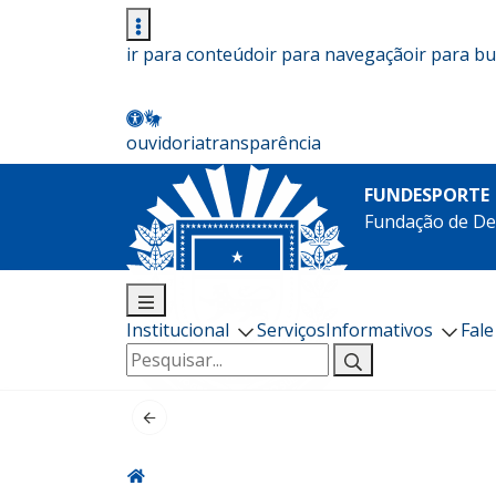
ir para conteúdo
ir para navegação
ir para b
ouvidoria
transparência
FUNDESPORTE
Fundação de De
Institucional
Serviços
Informativos
Fal
Pesquisar
por: