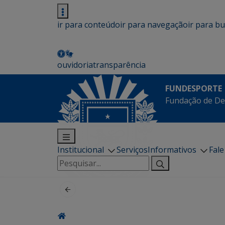
ir para conteúdo
ir para navegação
ir para b
ouvidoria
transparência
FUNDESPORTE
Fundação de De
Institucional
Serviços
Informativos
Fal
Pesquisar
por: