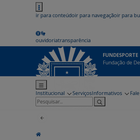
ir para conteúdo
ir para navegação
ir para b
ouvidoria
transparência
FUNDESPORTE
Fundação de De
Institucional
Serviços
Informativos
Fal
Pesquisar
por: