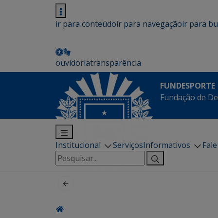
ir para conteúdo
ir para navegação
ir para b
ouvidoria
transparência
FUNDESPORTE
Fundação de De
Institucional
Serviços
Informativos
Fal
Pesquisar
por: