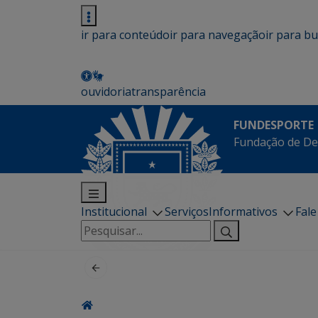
ir para conteúdo
ir para navegação
ir para b
ouvidoria
transparência
FUNDESPORTE
Fundação de De
Institucional
Serviços
Informativos
Fal
Pesquisar
por: