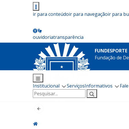
ir para conteúdo
ir para navegação
ir para b
ouvidoria
transparência
FUNDESPORTE
Fundação de De
Institucional
Serviços
Informativos
Fal
Pesquisar
por: