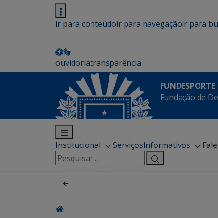
ir para conteúdo
ir para navegação
ir para b
ouvidoria
transparência
FUNDESPORTE
Fundação de De
Institucional
Serviços
Informativos
Fal
Pesquisar
por: