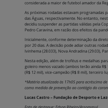
considerada a maior de futebol amador da Reg
As próximas rodadas estavam programadas par
das Águas, respectivamente. No entanto, nesta
decidiu suspender as partidas válidas pela Cop
Pedro Caravina, em razão dos efeitos da pand
Inicialmente, conforme determinação da diret
por 20 dias. A decisão pode adiar outras roda
Ivinhema (28.033), Nova Andradina (29.03), Pa
Nesta edição, além de troféus e medalhas para
goleiro menos vazado (ambos terão ainda R$ 1
(R$ 12 mil), vice-campeão (R$ 8 mil), terceiro lu
*Matéria atualizada às 17h05 para acréscimo de
como medida de prevenção ao contágio do coron
Lucas Castro – Fundação de Desporto e Laz
Foto de destaque: Edson Ribeiro/Assomasul