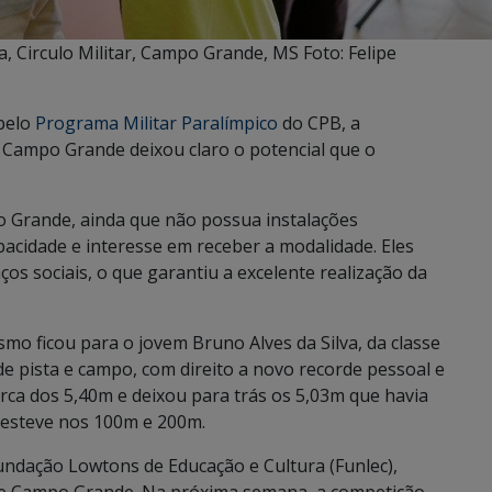
, Circulo Militar, Campo Grande, MS Foto: Felipe
 pelo
Programa Militar Paralímpico
do CPB, a
m Campo Grande deixou claro o potencial que o
po Grande, ainda que não possua instalações
pacidade e interesse em receber a modalidade. Eles
s sociais, o que garantiu a excelente realização da
mo ficou para o jovem Bruno Alves da Silva, da classe
e pista e campo, com direito a novo recorde pessoal e
marca dos 5,40m e deixou para trás os 5,03m que havia
 esteve nos 100m e 200m.
Fundação Lowtons de Educação e Cultura (Funlec),
de Campo Grande. Na próxima semana, a competição