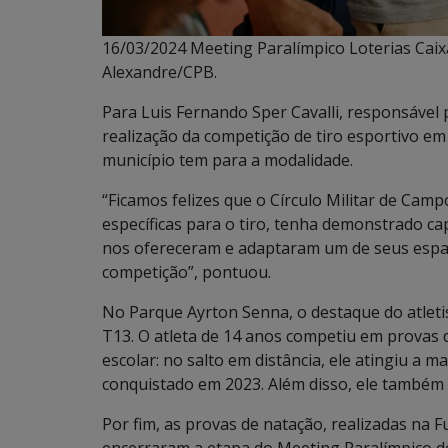
16/03/2024 Meeting Paralímpico Loterias Caixa
Alexandre/CPB.
Para Luis Fernando Sper Cavalli, responsável
realização da competição de tiro esportivo e
município tem para a modalidade.
“Ficamos felizes que o Círculo Militar de Cam
específicas para o tiro, tenha demonstrado ca
nos ofereceram e adaptaram um de seus espaço
competição”, pontuou.
No Parque Ayrton Senna, o destaque do atletis
T13. O atleta de 14 anos competiu em provas d
escolar: no salto em distância, ele atingiu a 
conquistado em 2023. Além disso, ele também
Por fim, as provas de natação, realizadas na 
encerraram a etapa do Meeting Paralímpico 