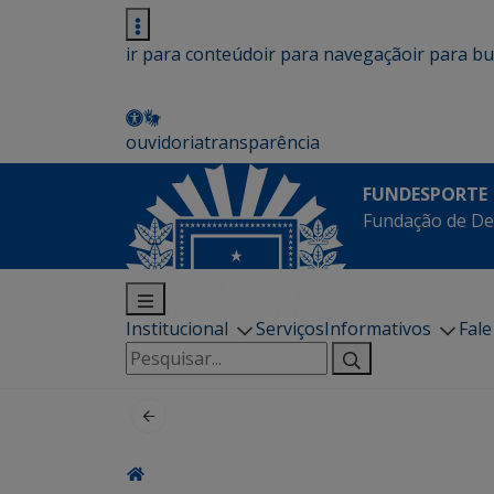
ir para conteúdo
ir para navegação
ir para b
ouvidoria
transparência
FUNDESPORTE
Fundação de De
Institucional
Serviços
Informativos
Fal
Pesquisar
por: