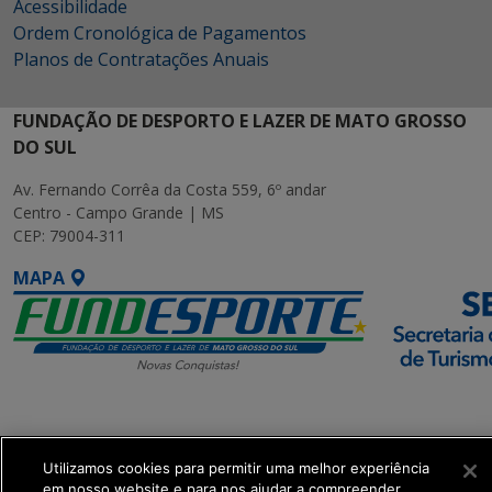
Acessibilidade
Ordem Cronológica de Pagamentos
Planos de Contratações Anuais
FUNDAÇÃO DE DESPORTO E LAZER DE MATO GROSSO
DO SUL
Av. Fernando Corrêa da Costa 559, 6º andar
Centro - Campo Grande | MS
CEP: 79004-311
MAPA
SETDIG | Secretaria-
Executiva de
Transformação Digital
Utilizamos cookies para permitir uma melhor experiência
em nosso website e para nos ajudar a compreender