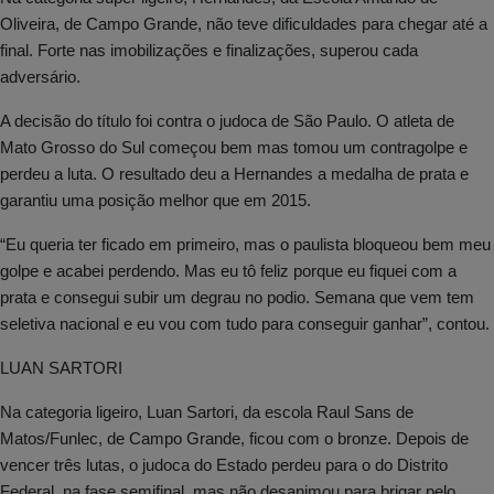
Oliveira, de Campo Grande, não teve dificuldades para chegar até a
final. Forte nas imobilizações e finalizações, superou cada
adversário.
A decisão do título foi contra o judoca de São Paulo. O atleta de
Mato Grosso do Sul começou bem mas tomou um contragolpe e
perdeu a luta. O resultado deu a Hernandes a medalha de prata e
garantiu uma posição melhor que em 2015.
“Eu queria ter ficado em primeiro, mas o paulista bloqueou bem meu
golpe e acabei perdendo. Mas eu tô feliz porque eu fiquei com a
prata e consegui subir um degrau no podio. Semana que vem tem
seletiva nacional e eu vou com tudo para conseguir ganhar”, contou.
LUAN SARTORI
Na categoria ligeiro, Luan Sartori, da escola Raul Sans de
Matos/Funlec, de Campo Grande, ficou com o bronze. Depois de
vencer três lutas, o judoca do Estado perdeu para o do Distrito
Federal, na fase semifinal, mas não desanimou para brigar pelo