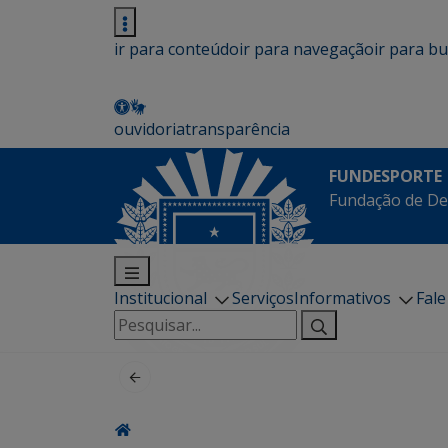
ir para conteúdo
ir para navegação
ir para b
ouvidoria
transparência
FUNDESPORTE
Fundação de De
Institucional
Serviços
Informativos
Fal
Pesquisar
por: