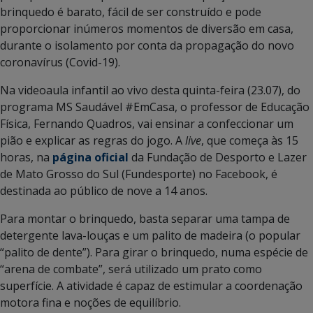
brinquedo é barato, fácil de ser construído e pode
proporcionar inúmeros momentos de diversão em casa,
durante o isolamento por conta da propagação do novo
coronavírus (Covid-19).
Na videoaula infantil ao vivo desta quinta-feira (23.07), do
programa MS Saudável #EmCasa, o professor de Educação
Física, Fernando Quadros, vai ensinar a confeccionar um
pião e explicar as regras do jogo. A
live
, que começa às 15
horas, na
página oficial
da Fundação de Desporto e Lazer
de Mato Grosso do Sul (Fundesporte) no Facebook, é
destinada ao público de nove a 14 anos.
Para montar o brinquedo, basta separar uma tampa de
detergente lava-louças e um palito de madeira (o popular
“palito de dente”). Para girar o brinquedo, numa espécie de
“arena de combate”, será utilizado um prato como
superfície. A atividade é capaz de estimular a coordenação
motora fina e noções de equilíbrio.