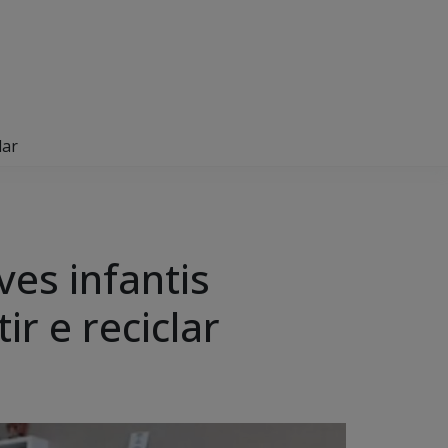
lar
es infantis
r e reciclar