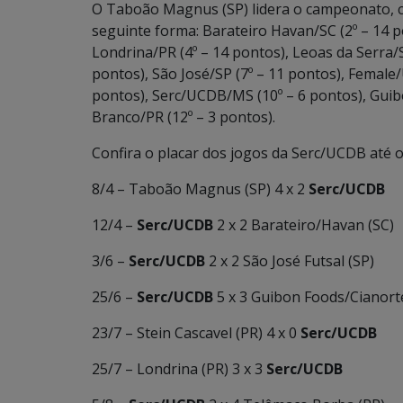
O Taboão Magnus (SP) lidera o campeonato, co
seguinte forma: Barateiro Havan/SC (2º – 14 po
Londrina/PR (4º – 14 pontos), Leoas da Serra/
pontos), São José/SP (7º – 11 pontos), Female
pontos), Serc/UCDB/MS (10º – 6 pontos), Guib
Branco/PR (12º – 3 pontos).
Confira o placar dos jogos da Serc/UCDB até
8/4 – Taboão Magnus (SP) 4 x 2
Serc/UCDB
12/4 –
Serc/UCDB
2 x 2 Barateiro/Havan (SC)
3/6 –
Serc/UCDB
2 x 2 São José Futsal (SP)
25/6 –
Serc/UCDB
5 x 3 Guibon Foods/Cianort
23/7 – Stein Cascavel (PR) 4 x 0
Serc/UCDB
25/7 – Londrina (PR) 3 x 3
Serc/UCDB