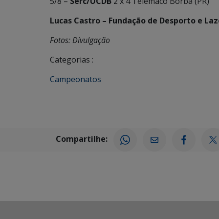
5/8 –
Serc/UCDB
2 x 4 Telêmaco Borba (PR)
Lucas Castro – Fundação de Desporto e Laz
Fotos: Divulgação
Categorias :
Campeonatos
Compartilhe: