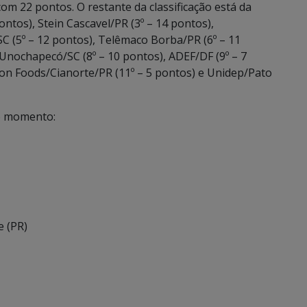
m 22 pontos. O restante da classificação está da
ntos), Stein Cascavel/PR (3º – 14 pontos),
SC (5º – 12 pontos), Telêmaco Borba/PR (6º – 11
/Unochapecó/SC (8º – 10 pontos), ADEF/DF (9º – 7
on Foods/Cianorte/PR (11º – 5 pontos) e Unidep/Pato
 o momento:
e (PR)