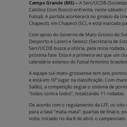
Campo Grande (MS) –
A Serc/UCDB (Sociedad
Católica Dom Bosco) enfrenta, neste sábado (
Futsal). A partida acontecerá no ginásio da 
Chapecó), em Chapecó (SC), e está marcada pa
Com apoio do Governo de Mato Grosso do Sul
Desporto e Lazer) e Setescc (Secretaria de Est
Serc/UCDB busca a vitória, pela nona rodada, 
próxima fase. Esta é a primeira vez que um cl
calendário extenso do futsal feminino brasilei
A equipe sul-mato-grossense tem seis pontos (
e está em 10º lugar na classificação. Com cha
Salão), a competição segue o sistema de pont
“todos contra todos”, totalizando 11 rodadas.
De acordo com o regulamento da LFF, os oito m
para a fase “mata-mata”: quartas de final e, po
volta. Iniciado no dia 8 de abril, o campeon