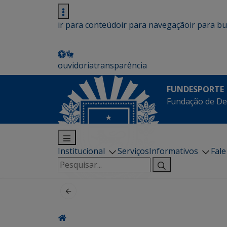
ir para conteúdo
ir para navegação
ir para b
ouvidoria
transparência
FUNDESPORTE
Fundação de De
Institucional
Serviços
Informativos
Fal
Pesquisar
por: