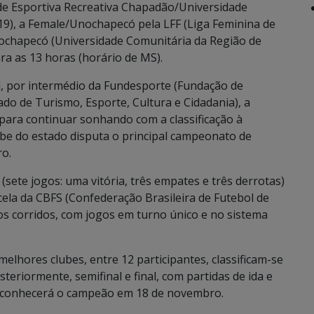
e Esportiva Recreativa Chapadão/Universidade
19), a Female/Unochapecó pela LFF (Liga Feminina de
Unochapecó (Universidade Comunitária da Região de
ra as 13 horas (horário de MS).
, por intermédio da Fundesporte (Fundação de
ado de Turismo, Esporte, Cultura e Cidadania), a
para continuar sonhando com a classificação à
ube do estado disputa o principal campeonato de
ro.
sete jogos: uma vitória, três empates e três derrotas)
ncela da CBFS (Confederação Brasileira de Futebol de
os corridos, com jogos em turno único e no sistema
elhores clubes, entre 12 participantes, classificam-se
steriormente, semifinal e final, com partidas de ida e
ato conhecerá o campeão em 18 de novembro.