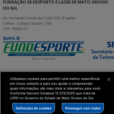
FUNDAÇÃO DE DESPORTO E LAZER DE MATO GROSSO
DO SUL
Av. Fernando Corrêa da Costa 559, 6º andar
Centro - Campo Grande | MS
CEP: 79004-311
MAPA
SETDIG | Secretaria-
Executiva de
Utilizamos cookies para permitir uma melhor experiência
Transformação Digital
em nosso website e para nos ajudar a compreender
quais informações são mais úteis e relevantes para você.
Conforme Decreto Estadual 15.572/2020 que trata da
get_footer();
LGPD no Governo do Estado de Mato Grosso do Sul.
Definições de cookies
Prosseguir com todos