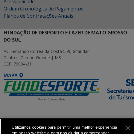
Acessibilidade
Ordem Cronológica de Pagamentos
Planos de Contratações Anuais
FUNDAÇÃO DE DESPORTO E LAZER DE MATO GROSSO
DO SUL
Av. Fernando Corrêa da Costa 559, 6º andar
Centro - Campo Grande | MS
CEP: 79004-311
MAPA
SETDIG | Secretaria-
Executiva de
Transformação Digital
Utilizamos cookies para permitir uma melhor experiência
em nosso website e para nos ajudar a compreender