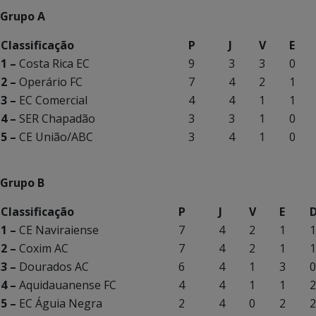
Grupo A
Classificação
P
J
V
E
1 –
Costa Rica EC
9
3
3
0
2 –
Operário FC
7
4
2
1
3 –
EC Comercial
4
4
1
1
4 –
SER Chapadão
3
3
1
0
5 –
CE União/ABC
3
4
1
0
Grupo B
Classificação
P
J
V
E
1 –
CE Naviraiense
7
4
2
1
1
2 –
Coxim AC
7
4
2
1
1
3 –
Dourados AC
6
4
1
3
0
4 –
Aquidauanense FC
4
4
1
1
2
5 –
EC Águia Negra
2
4
0
2
2