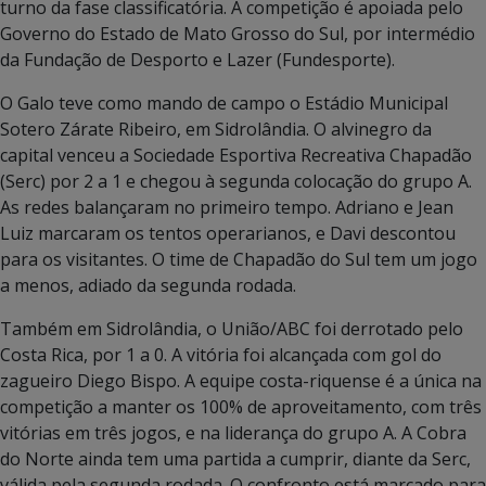
turno da fase classificatória. A competição é apoiada pelo
Governo do Estado de Mato Grosso do Sul, por intermédio
da Fundação de Desporto e Lazer (Fundesporte).
O Galo teve como mando de campo o Estádio Municipal
Sotero Zárate Ribeiro, em Sidrolândia. O alvinegro da
capital venceu a Sociedade Esportiva Recreativa Chapadão
(Serc) por 2 a 1 e chegou à segunda colocação do grupo A.
As redes balançaram no primeiro tempo. Adriano e Jean
Luiz marcaram os tentos operarianos, e Davi descontou
para os visitantes. O time de Chapadão do Sul tem um jogo
a menos, adiado da segunda rodada.
Também em Sidrolândia, o União/ABC foi derrotado pelo
Costa Rica, por 1 a 0. A vitória foi alcançada com gol do
zagueiro Diego Bispo. A equipe costa-riquense é a única na
competição a manter os 100% de aproveitamento, com três
vitórias em três jogos, e na liderança do grupo A. A Cobra
do Norte ainda tem uma partida a cumprir, diante da Serc,
válida pela segunda rodada. O confronto está marcado para