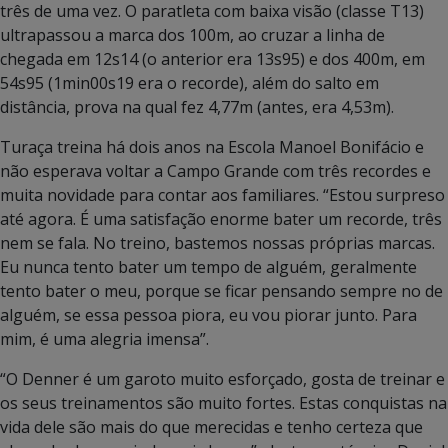
três de uma vez. O paratleta com baixa visão (classe T13)
ultrapassou a marca dos 100m, ao cruzar a linha de
chegada em 12s14 (o anterior era 13s95) e dos 400m, em
54s95 (1min00s19 era o recorde), além do salto em
distância, prova na qual fez 4,77m (antes, era 4,53m).
Turaça treina há dois anos na Escola Manoel Bonifácio e
não esperava voltar a Campo Grande com três recordes e
muita novidade para contar aos familiares. “Estou surpreso
até agora. É uma satisfação enorme bater um recorde, três
nem se fala. No treino, bastemos nossas próprias marcas.
Eu nunca tento bater um tempo de alguém, geralmente
tento bater o meu, porque se ficar pensando sempre no de
alguém, se essa pessoa piora, eu vou piorar junto. Para
mim, é uma alegria imensa”.
“O Denner é um garoto muito esforçado, gosta de treinar e
os seus treinamentos são muito fortes. Estas conquistas na
vida dele são mais do que merecidas e tenho certeza que