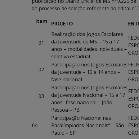
publicação no Diário Oficial de MS nº 9.225 
do processo de seleção referente ao edital n
Item
PROJETO
ENT
Realização dos Jogos Escolares
FED
da Juventude de MS – 15 a 17
01
ESP
anos – modalidades individuais –
GRO
seletiva estadual
Participação nos Jogos Escolares
FED
02
da Juventude – 12 a 14 anos –
ESP
fase nacional
GRO
Participação nos Jogos Escolares
FED
da Juventude Nacional – 15 a 17
03
ESP
anos- fase nacional – João
GRO
Pessoa – PB
Participação Nacional nas
FED
04
Paralímpiadas Nacionais” – São
ESP
Paulo – SP
GRO