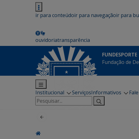
ir para conteúdo
ir para navegação
ir para b
ouvidoria
transparência
FUNDESPORTE
Fundação de De
Institucional
Serviços
Informativos
Fal
Pesquisar
por: