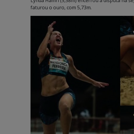
Lynda Hamri (5,58m) encerrou a disputa na s
faturou o ouro, com 5,73m.