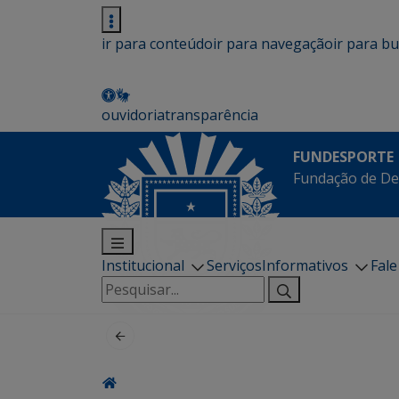
ir para conteúdo
ir para navegação
ir para b
ouvidoria
transparência
FUNDESPORTE
Fundação de De
Institucional
Serviços
Informativos
Fal
Pesquisar
por: