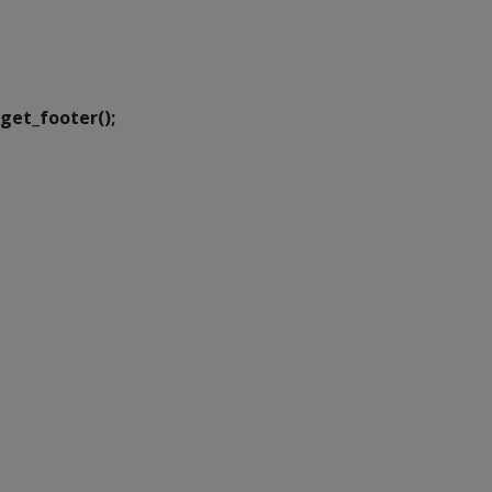
SETDIG | Secretaria-
Executiva de
Transformação Digital
get_footer();