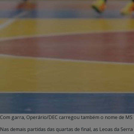
Com garra, Operário/DEC carregou também o nome de MS 
Nas demais partidas das quartas de final, as Leoas da Serra