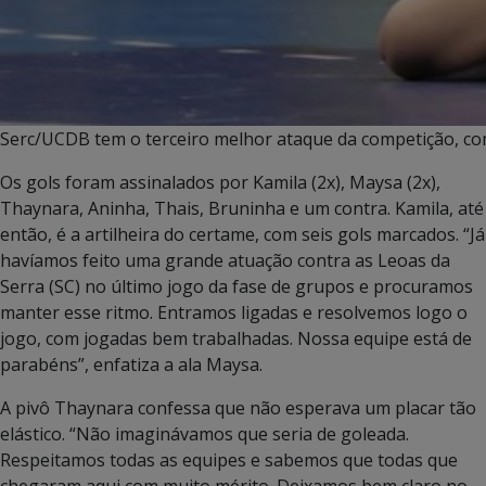
Serc/UCDB tem o terceiro melhor ataque da competição, co
Os gols foram assinalados por Kamila (2x), Maysa (2x),
Thaynara, Aninha, Thais, Bruninha e um contra. Kamila, até
então, é a artilheira do certame, com seis gols marcados. “Já
havíamos feito uma grande atuação contra as Leoas da
Serra (SC) no último jogo da fase de grupos e procuramos
manter esse ritmo. Entramos ligadas e resolvemos logo o
jogo, com jogadas bem trabalhadas. Nossa equipe está de
parabéns”, enfatiza a ala Maysa.
A pivô Thaynara confessa que não esperava um placar tão
elástico. “Não imaginávamos que seria de goleada.
Respeitamos todas as equipes e sabemos que todas que
chegaram aqui com muito mérito. Deixamos bem claro no