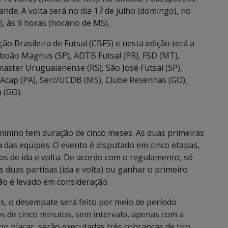
de. A volta será no dia 17 de julho (domingo), no
), às 9 horas (horário de MS).
o Brasileira de Futsal (CBFS) e nesta edição terá a
aboão Magnus (SP), ADTB Futsal (PR), FSD (MT),
aster Uruguaianense (RS), São José Futsal (SP),
 Acap (PA), Serc/UCDB (MS), Clube Resenhas (GO),
 (GO).
eminino tem duração de cinco meses. As duas primeiras
ica das equipes. O evento é disputado em cinco etapas,
os de ida e volta. De acordo com o regulamento, só
 duas partidas (ida e volta) ou ganhar o primeiro
ão é levado em consideração.
as, o desempate será feito por meio de período
 de cinco minutos, sem intervalo, apenas com a
no placar, serão executadas três cobranças de tiro