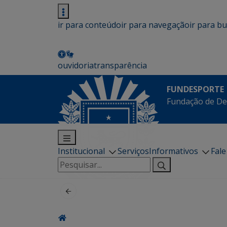
ir para conteúdo
ir para navegação
ir para b
ouvidoria
transparência
FUNDESPORTE
Fundação de De
Institucional
Serviços
Informativos
Fal
Pesquisar
por: