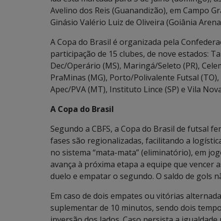
Avelino dos Reis (Guanandizão), em Campo Gran
Ginásio Valério Luiz de Oliveira (Goiânia Arena
A Copa do Brasil é organizada pela Confederaçã
participação de 15 clubes, de nove estados: T
Dec/Operário (MS), Maringá/Seleto (PR), Celem
PraMinas (MG), Porto/Polivalente Futsal (TO),
Apec/PVA (MT), Instituto Lince (SP) e Vila Nova
A Copa do Brasil
Segundo a CBFS, a Copa do Brasil de futsal f
fases são regionalizadas, facilitando a logíst
no sistema “mata-mata” (eliminatório), em jog
avança à próxima etapa a equipe que vencer as
duelo e empatar o segundo. O saldo de gols n
Em caso de dois empates ou vitórias alternad
suplementar de 10 minutos, sendo dois tempos
inversão dos lados. Caso persista a igualdade 