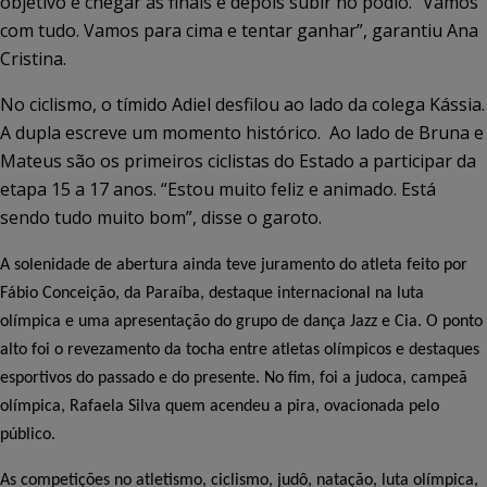
objetivo é chegar às finais e depois subir no pódio. “Vamos
com tudo. Vamos para cima e tentar ganhar”, garantiu Ana
Cristina.
No ciclismo, o tímido Adiel desfilou ao lado da colega Kássia.
A dupla escreve um momento histórico.
Ao lado de Bruna e
Mateus são os primeiros ciclistas do Estado a participar da
etapa 15 a 17 anos. “Estou muito feliz e animado. Está
sendo tudo muito bom”, disse o garoto.
A solenidade de abertura ainda teve juramento do atleta feito por
Fábio Conceição, da Paraíba, destaque internacional na luta
olímpica e uma apresentação do grupo de dança Jazz e Cia. O ponto
alto foi o revezamento da tocha entre atletas olímpicos e destaques
esportivos do passado e do presente. No fim, foi a judoca, campeã
olímpica, Rafaela Silva quem acendeu a pira, ovacionada pelo
público.
As competições no atletismo, ciclismo, judô, natação, luta olímpica,