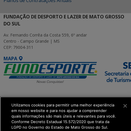
Planos de Contratações Anuais
FUNDAÇÃO DE DESPORTO E LAZER DE MATO GROSSO
DO SUL
Av. Fernando Corrêa da Costa 559, 6º andar
Centro - Campo Grande | MS
CEP: 79004-311
MAPA
SETDIG | Secretaria-
Executiva de
Utilizamos cookies para permitir uma melhor experiência
Transformação Digital
em nosso website e para nos ajudar a compreender
quais informações são mais úteis e relevantes para você.
Conforme Decreto Estadual 15.572/2020 que trata da
get_footer();
LGPD no Governo do Estado de Mato Grosso do Sul.