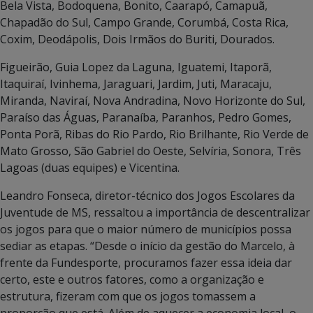
Bela Vista, Bodoquena, Bonito, Caarapó, Camapuã,
Chapadão do Sul, Campo Grande, Corumbá, Costa Rica,
Coxim, Deodápolis, Dois Irmãos do Buriti, Dourados.
Figueirão, Guia Lopez da Laguna, Iguatemi, Itaporã,
Itaquiraí, Ivinhema, Jaraguari, Jardim, Juti, Maracaju,
Miranda, Naviraí, Nova Andradina, Novo Horizonte do Sul,
Paraíso das Águas, Paranaíba, Paranhos, Pedro Gomes,
Ponta Porã, Ribas do Rio Pardo, Rio Brilhante, Rio Verde de
Mato Grosso, São Gabriel do Oeste, Selvíria, Sonora, Três
Lagoas (duas equipes) e Vicentina.
Leandro Fonseca, diretor-técnico dos Jogos Escolares da
Juventude de MS, ressaltou a importância de descentralizar
os jogos para que o maior número de municípios possa
sediar as etapas. “Desde o início da gestão do Marcelo, à
frente da Fundesporte, procuramos fazer essa ideia dar
certo, este e outros fatores, como a organização e
estrutura, fizeram com que os jogos tomassem a
proporção que está. Além de aquecer a economia local, o