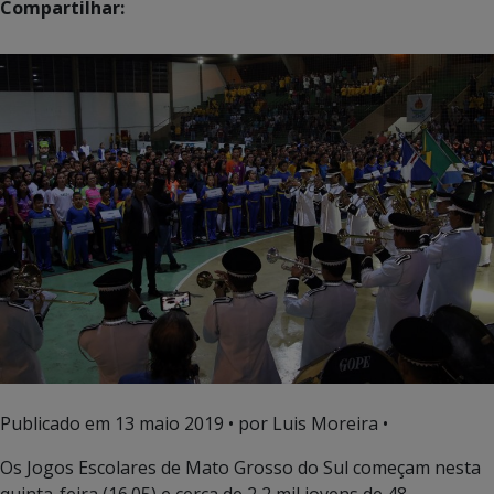
Compartilhar:
Publicado em
13 maio 2019
• por Luis Moreira •
Os Jogos Escolares de Mato Grosso do Sul começam nesta
quinta-feira (16.05) e cerca de 2,2 mil jovens de 48