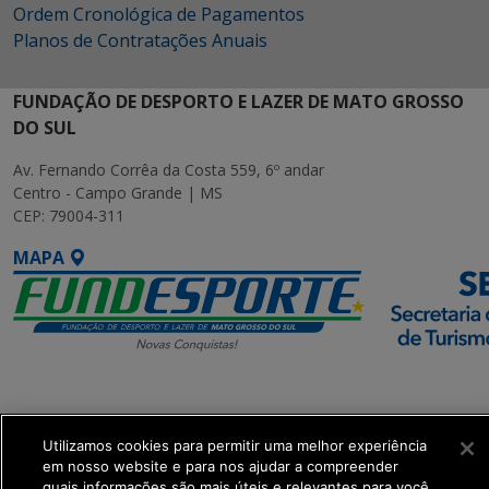
Ordem Cronológica de Pagamentos
Planos de Contratações Anuais
FUNDAÇÃO DE DESPORTO E LAZER DE MATO GROSSO
DO SUL
Av. Fernando Corrêa da Costa 559, 6º andar
Centro - Campo Grande | MS
CEP: 79004-311
MAPA
SETDIG | Secretaria-
Executiva de
Transformação Digital
Utilizamos cookies para permitir uma melhor experiência
em nosso website e para nos ajudar a compreender
quais informações são mais úteis e relevantes para você.