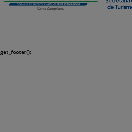
SETDIG | Secretaria-
Executiva de
Transformação Digital
get_footer();