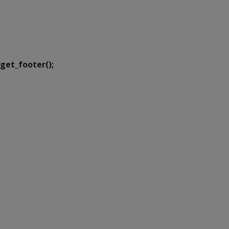
SETDIG | Secretaria-
Executiva de
Transformação Digital
get_footer();