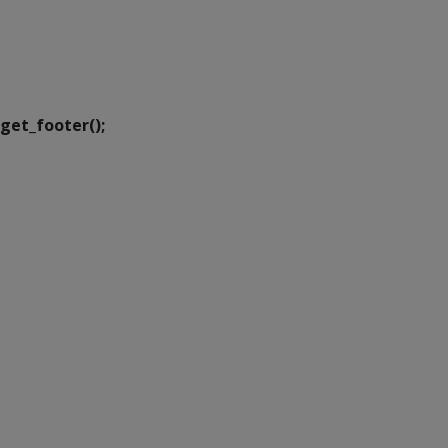
SETDIG | Secretaria-
Executiva de
Transformação Digital
get_footer();