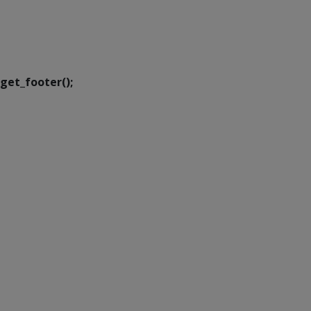
SETDIG | Secretaria-
Executiva de
Transformação Digital
get_footer();